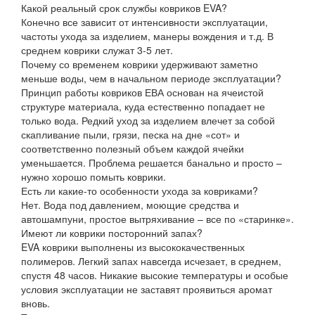
Какой реальный срок службы ковриков EVA?
Конечно все зависит от интенсивности эксплуатации,
частоты ухода за изделием, манеры вождения и т.д. В
среднем коврики служат 3-5 лет.
Почему со временем коврики удерживают заметно
меньше воды, чем в начальном периоде эксплуатации?
Принцип работы ковриков ЕВА основан на ячеистой
структуре материала, куда естественно попадает не
только вода. Редкий уход за изделием влечет за собой
скапливание пыли, грязи, песка на дне «сот» и
соответственно полезный объем каждой ячейки
уменьшается. Проблема решается банально и просто –
нужно хорошо помыть коврики.
Есть ли какие-то особенности ухода за ковриками?
Нет. Вода под давлением, моющие средства и
автошампуни, простое вытряхивание – все по «старинке».
Имеют ли коврики посторонний запах?
EVA коврики выполнены из высококачественных
полимеров. Легкий запах навсегда исчезает, в среднем,
спустя 48 часов. Никакие высокие температуры и особые
условия эксплуатации не заставят проявиться аромат
вновь.