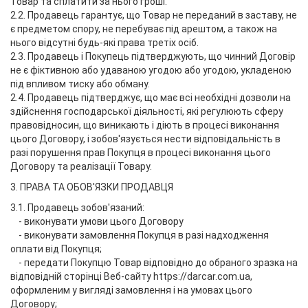
Товар та сплатити за нього гроші.
2.2. Продавець гарантує, що Товар не переданий в заставу, не
є предметом спору, не перебуває під арештом, а також на
нього відсутні будь-які права третіх осіб.
2.3. Продавець і Покупець підтверджують, що чинний Договір
не є фіктивною або удаваною угодою або угодою, укладеною
під впливом тиску або обману.
2.4. Продавець підтверджує, що має всі необхідні дозволи на
здійснення господарської діяльності, які регулюють сферу
правовідносин, що виникають і діють в процесі виконання
цього Договору, і зобов'язується нести відповідальність в
разі порушення прав Покупця в процесі виконання цього
Договору та реалізації Товару.
3. ПРАВА ТА ОБОВ'ЯЗКИ ПРОДАВЦЯ
3.1. Продавець зобов'язаний:
- виконувати умови цього Договору
- виконувати замовлення Покупця в разі надходження
оплати від Покупця;
- передати Покупцю Товар відповідно до обраного зразка на
відповідній сторінці Веб-сайту https://darcar.com.ua,
оформленим у вигляді замовлення і на умовах цього
Договору;