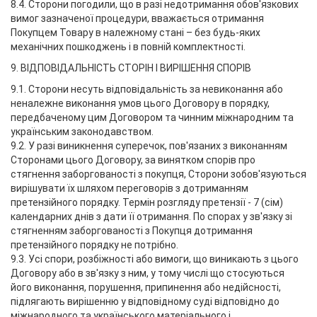
8.4. Сторони погодили, що в разі недотримання обов'язкових
вимог зазначеної процедури, вважається отримання
Покупцем Товару в належному стані – без будь-яких
механічних пошкоджень і в повній комплектності.
9. ВІДПОВІДАЛЬНІСТЬ СТОРІН І ВИРІШЕННЯ СПОРІВ
9.1. Сторони несуть відповідальність за невиконання або
неналежне виконання умов цього Договору в порядку,
передбаченому цим Договором та чинним міжнародним та
українським законодавством.
9.2. У разі виникнення суперечок, пов'язаних з виконанням
Сторонами цього Договору, за винятком спорів про
стягнення заборгованості з покупця, Сторони зобов'язуються
вирішувати їх шляхом переговорів з дотриманням
претензійного порядку. Термін розгляду претензії - 7 (сім)
календарних днів з дати її отримання. По спорах у зв'язку зі
стягненням заборгованості з Покупця дотримання
претензійного порядку не потрібно.
9.3. Усі спори, розбіжності або вимоги, що виникають з цього
Договору або в зв'язку з ним, у тому числі що стосуються
його виконання, порушення, припинення або недійсності,
підлягають вирішенню у відповідному суді відповідно до
міжнародного та українського матеріального і