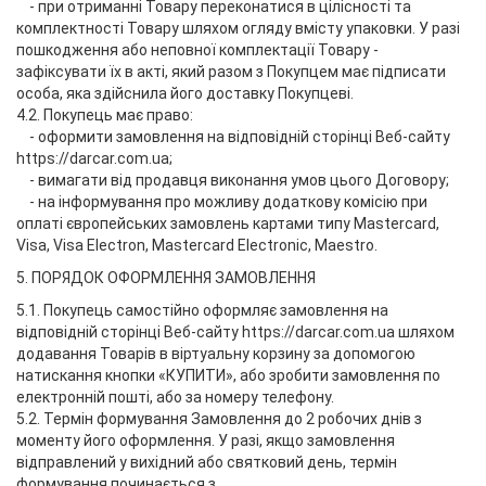
- при отриманні Товару переконатися в цілісності та
комплектності Товару шляхом огляду вмісту упаковки. У разі
пошкодження або неповної комплектації Товару -
зафіксувати їх в акті, який разом з Покупцем має підписати
особа, яка здійснила його доставку Покупцеві.
4.2. Покупець має право:
- оформити замовлення на відповідній сторінці Веб-сайту
https://darcar.com.ua;
- вимагати від продавця виконання умов цього Договору;
- на інформування про можливу додаткову комісію при
оплаті європейських замовлень картами типу Mastercard,
Visa, Visa Electron, Mastercard Electronic, Maestro.
5. ПОРЯДОК ОФОРМЛЕННЯ ЗАМОВЛЕННЯ
5.1. Покупець самостійно оформляє замовлення на
відповідній сторінці Веб-сайту https://darcar.com.ua шляхом
додавання Товарів в віртуальну корзину за допомогою
натискання кнопки «КУПИТИ», або зробити замовлення по
електронній пошті, або за номеру телефону.
5.2. Термін формування Замовлення до 2 робочих днів з
моменту його оформлення. У разі, якщо замовлення
відправлений у вихідний або святковий день, термін
формування починається з