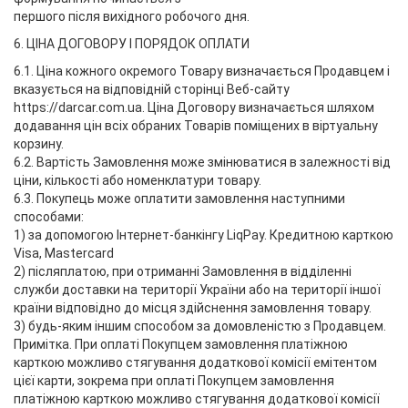
першого після вихідного робочого дня.
6. ЦІНА ДОГОВОРУ І ПОРЯДОК ОПЛАТИ
6.1. Ціна кожного окремого Товару визначається Продавцем і
вказується на відповідній сторінці Веб-сайту
https://darcar.com.ua. Ціна Договору визначається шляхом
додавання цін всіх обраних Товарів поміщених в віртуальну
корзину.
6.2. Вартість Замовлення може змінюватися в залежності від
ціни, кількості або номенклатури товару.
6.3. Покупець може оплатити замовлення наступними
способами:
1) за допомогою Інтернет-банкінгу LiqPay. Кредитною карткою
Visa, Mastercard
2) післяплатою, при отриманні Замовлення в відділенні
служби доставки на території України або на території іншої
країни відповідно до місця здійснення замовлення товару.
3) будь-яким іншим способом за домовленістю з Продавцем.
Примітка. При оплаті Покупцем замовлення платіжною
карткою можливо стягування додаткової комісії емітентом
цієї карти, зокрема при оплаті Покупцем замовлення
платіжною карткою можливо стягування додаткової комісії