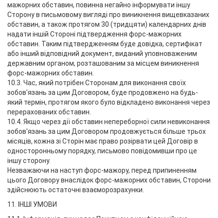
мажорних обставин, повинна негайно інформувати іншу
Сторону в письмовому вигляді про виникнення вищевказаних
обставин, а також протягом 30 (тридцяти) календарних днів
надати іншій Стороні підтвердження форс-мажорних
обставин. Таким підтвердженням буде довідка, сертифікат
або інший відповідний документ, виданий уповноваженим
державним органом, розташованим за місцем виникнення
форс-мажорних обставин.
10.3. Час, який потрібен Сторонам для виконання своїх
зобов'язань за цим Договором, буде продовжено на будь-
який термін, протягом якого було відкладено виконання через
перерахованих обставин.
10.4. Якщо через дії обставин непереборної сили невиконання
зобов'язань за цим Договором продовжується більше трьох
місяців, кожна зі Сторін має право розірвати цей Договір в
односторонньому порядку, письмово повідомивши про це
іншу сторону.
Незважаючи на наступ форс-мажору, перед припиненням
цього Договору внаслідок форс-мажорних обставин, Сторони
здійснюють остаточні взаєморозрахунки.
11. ІНШІ УМОВИ