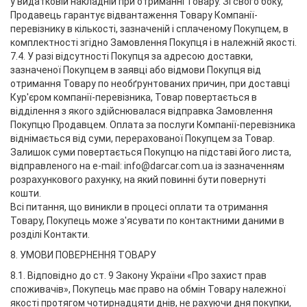
у видатковій накладній при отриманні Товару. Зі свого боку,
Продавець гарантує відвантаження Товару Компанії-
перевізнику в кількості, зазначеній і сплаченому Покупцем, в
комплектності згідно Замовлення Покупця і в належній якості.
7.4. У разі відсутності Покупця за адресою доставки,
зазначеної Покупцем в заявці або відмови Покупця від
отримання Товару по необґрунтованих причин, при доставці
Кур'єром компанії-перевізника, Товар повертається в
відділення з якого здійснювалася відправка Замовлення
Покупцю Продавцем. Оплата за послуги Компанії-перевізника
віднімається від суми, перерахованої Покупцем за Товар.
Залишок суми повертається Покупцю на підставі його листа,
відправленого на e-mail: info@darcar.com.ua із зазначенням
розрахункового рахунку, на який повинні бути повернуті
кошти.
Всі питання, що виникли в процесі оплати та отримання
Товару, Покупець може з'ясувати по контактними даними в
розділі Контакти.
8. УМОВИ ПОВЕРНЕННЯ ТОВАРУ
8.1. Відповідно до ст. 9 Закону України «Про захист прав
споживачів», Покупець має право на обмін Товару належної
якості протягом чотирнадцяти днів, не рахуючи дня покупки,