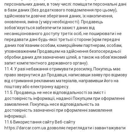
персональних даних, в тому числі: поміщати персональні дані
в бази даних (без додаткового повідомлення про цьому),
здійснювати довічне зберігання даних, їх накопичення,
оновлення, зміна (у міру необхідності). Продавець
зобов'язується забезпечити захист даних від
несанкціонованого доступу третіх осіб, не поширювати і не
передавати дані будь-якої третьої сторони (крім передачі
даних пов'язаним особам, комерційним партнерам, особам,
уповноваженим Продавцем на здійснення безпосередньої
обробки даних для зазначених цілей, а також на обов'язковий
запит компетентного державного органу).
11.4. У разі небажання отримувати розсилку, Покупець має
право звернутися до Продавця, написавши заяву про відмову
від отримання рекламних матеріалів, направивши його на
поштову або електронну адресу.
11.5. Продавець не несе відповідальності за зміст і
достовірність інформації, наданої Покупцем при оформленні
замовлення. Покупець несе відповідальність за
достовірність зазначеної при оформленні замовлення
інформації.
11.6 Використання сайту Веб-сайту
https://darcar.com.ua дозволяє переглядати і завантажувати