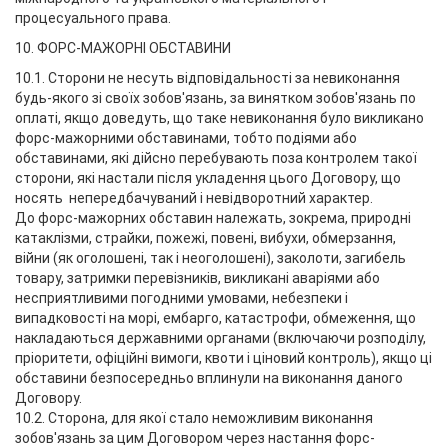
процесуального права.
10. ФОРС-МАЖОРНІ ОБСТАВИНИ
10.1. Сторони не несуть відповідальності за невиконання
будь-якого зі своїх зобов'язань, за винятком зобов'язань по
оплаті, якщо доведуть, що таке невиконання було викликано
форс-мажорними обставинами, тобто подіями або
обставинами, які дійсно перебувають поза контролем такої
сторони, які настали після укладення цього Договору, що
носять непередбачуваний і невідворотний характер.
До форс-мажорних обставин належать, зокрема, природні
катаклізми, страйки, пожежі, повені, вибухи, обмерзання,
війни (як оголошені, так і неоголошені), заколоти, загибель
товару, затримки перевізників, викликані аваріями або
несприятливими погодними умовами, небезпеки і
випадковості на морі, ембарго, катастрофи, обмеження, що
накладаються державними органами (включаючи розподілу,
пріоритети, офіційні вимоги, квоти і ціновий контроль), якщо ці
обставини безпосередньо вплинули на виконання даного
Договору.
10.2. Сторона, для якої стало неможливим виконання
зобов'язань за цим Договором через настання форс-