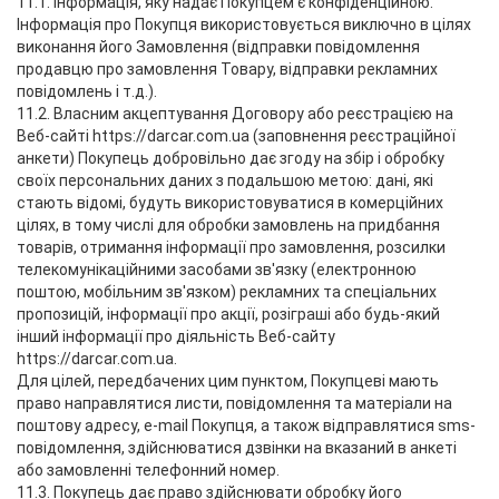
11.1. Інформація, яку надає Покупцем є конфіденційною.
Інформація про Покупця використовується виключно в цілях
виконання його Замовлення (відправки повідомлення
продавцю про замовлення Товару, відправки рекламних
повідомлень і т.д.).
11.2. Власним акцептування Договору або реєстрацією на
Веб-сайті https://darcar.com.ua (заповнення реєстраційної
анкети) Покупець добровільно дає згоду на збір і обробку
своїх персональних даних з подальшою метою: дані, які
стають відомі, будуть використовуватися в комерційних
цілях, в тому числі для обробки замовлень на придбання
товарів, отримання інформації про замовлення, розсилки
телекомунікаційними засобами зв'язку (електронною
поштою, мобільним зв'язком) рекламних та спеціальних
пропозицій, інформації про акції, розіграші або будь-який
інший інформації про діяльність Веб-сайту
https://darcar.com.ua.
Для цілей, передбачених цим пунктом, Покупцеві мають
право направлятися листи, повідомлення та матеріали на
поштову адресу, e-mail Покупця, а також відправлятися sms-
повідомлення, здійснюватися дзвінки на вказаний в анкеті
або замовленні телефонний номер.
11.3. Покупець дає право здійснювати обробку його