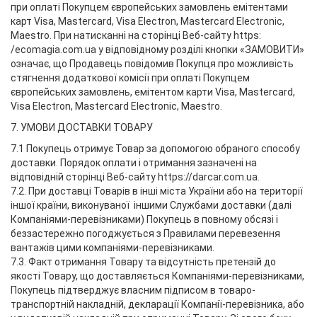
при оплаті Покупцем європейських замовлень емітентами
карт Visa, Mastercard, Visa Electron, Mastercard Electronic,
Maestro. При натисканні на сторінці Веб-сайту https:
/ecomagia.com.ua у відповідному розділі кнопки «ЗАМОВИТИ»
означає, що Продавець повідомив Покупця про можливість
стягнення додаткової комісії при оплаті Покупцем
європейських замовлень, емітентом карти Visa, Mastercard,
Visa Electron, Mastercard Electronic, Maestro.
7. УМОВИ ДОСТАВКИ ТОВАРУ
7.1 Покупець отримує Товар за допомогою обраного способу
доставки. Порядок оплати і отримання зазначені на
відповідній сторінці Веб-сайту https://darcar.com.ua.
7.2. При доставці Товарів в інші міста України або на території
іншої країни, виконуваної іншими Службами доставки (далі
Компаніями-перевізниками) Покупець в повному обсязі і
беззастережно погоджується з Правилами перевезення
вантажів цими компаніями-перевізниками.
7.3. Факт отримання Товару та відсутність претензій до
якості Товару, що доставляється Компаніями-перевізниками,
Покупець підтверджує власним підписом в товаро-
транспортній накладній, декларації Компанії-перевізника, або