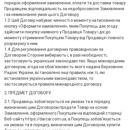
порядок оформлення замовлення, оплати та доставки товару
Продавцем, відповідальність за недобросовісне Замовлення
і за невиконання умов цього Договору.
1.3. Цей Договір набуває чинності з моменту натискання на
кнопку «Оформити замовлення», яким Покупець дає згоду
здійснити покупку наявного у Продавця Товару і діє до
моменту отримання Покупцем Товару від Продавця і повного
розрахунку з ним.
1.4. Для регулювання договірних правовідносин за
Договором Сторони вибирають і, в разі необхідності,
застосовують українське законодавство. Якщо міжнародним
договором, згода на обов'язковість якого надана Верховною
Радою України, встановлено інші правила, ніж ті, які
встановлені українським законодавством, то
застосовуються правила міжнародного договору.
2. ПРЕДМЕТ ДОГОВОРУ
2.1. Продавець зобов'язується на умовах та в порядку,
визначених цим Договором продати Товар на основі
Замовлення, оформленого Покупцем на відповідній сторінці
Веб-сайту https://darcar.com.ua, а Покупець зобов'язується
на умовах та в порядку, визначених цим Договором, купити