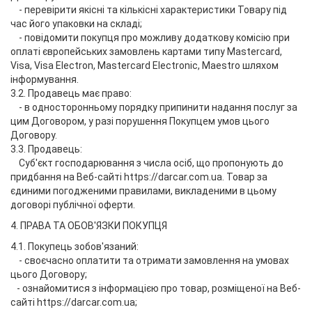
- перевірити якісні та кількісні характеристики Товару під
час його упаковки на складі;
- повідомити покупця про можливу додаткову комісію при
оплаті європейських замовлень картами типу Mastercard,
Visa, Visa Electron, Mastercard Electronic, Maestro шляхом
інформування.
3.2. Продавець має право:
- в односторонньому порядку припинити надання послуг за
цим Договором, у разі порушення Покупцем умов цього
Договору.
3.3. Продавець:
Суб'єкт господарювання з числа осіб, що пропонують до
придбання на Веб-сайті https://darcar.com.ua. Товар за
єдиними погодженими правилами, викладеними в цьому
договорі публічної оферти.
4. ПРАВА ТА ОБОВ'ЯЗКИ ПОКУПЦЯ
4.1. Покупець зобов'язаний:
- своєчасно оплатити та отримати замовлення на умовах
цього Договору;
- ознайомитися з інформацією про товар, розміщеної на Веб-
сайті https://darcar.com.ua;