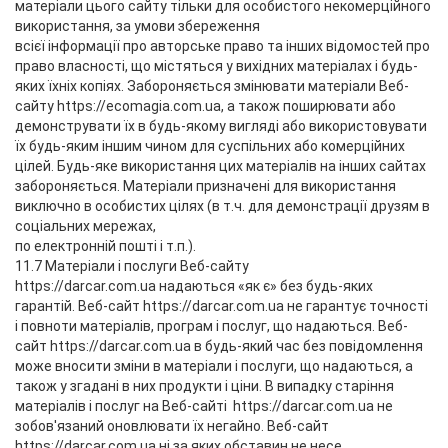
матеріали цього сайту тільки для особистого некомерційного
використання, за умови збереження
всієї інформації про авторське право та інших відомостей про
право власності, що містяться у вихідних матеріалах і будь-
яких їхніх копіях. Забороняється змінювати матеріали Веб-
сайту https://ecomagia.com.ua, а також поширювати або
демонструвати їх в будь-якому вигляді або використовувати
їх будь-яким іншим чином для суспільних або комерційних
цілей. Будь-яке використання цих матеріалів на інших сайтах
забороняється. Матеріали призначені для використання
виключно в особистих цілях (в т.ч. для демонстрації друзям в
соціальних мережах,
по електронній пошті і т.п.).
11.7 Матеріали і послуги Веб-сайту
https://darcar.com.ua надаються «як є» без будь-яких
гарантій. Веб-сайт https://darcar.com.ua не гарантує точності
і повноти матеріалів, програм і послуг, що надаються. Веб-
сайт https://darcar.com.ua в будь-який час без повідомлення
може вносити зміни в матеріали і послуги, що надаються, а
також у згадані в них продукти і ціни. В випадку старіння
матеріалів і послуг на Веб-сайті https://darcar.com.ua не
зобов'язаний оновлювати їх негайно. Веб-сайт
https://darcar.com.ua ні за яких обставин не несе