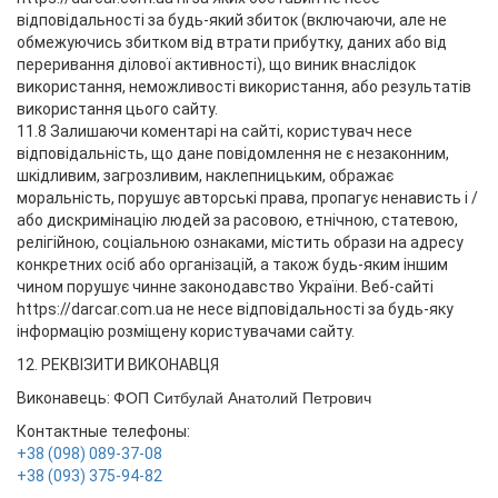
відповідальності за будь-який збиток (включаючи, але не
обмежуючись збитком від втрати прибутку, даних або від
переривання ділової активності), що виник внаслідок
використання, неможливості використання, або результатів
використання цього сайту.
11.8 Залишаючи коментарі на сайті, користувач несе
відповідальність, що дане повідомлення не є незаконним,
шкідливим, загрозливим, наклепницьким, ображає
моральність, порушує авторські права, пропагує ненависть і /
або дискримінацію людей за расовою, етнічною, статевою,
релігійною, соціальною ознаками, містить образи на адресу
конкретних осіб або організацій, а також будь-яким іншим
чином порушує чинне законодавство України. Веб-сайті
https://darcar.com.ua не несе відповідальності за будь-яку
інформацію розміщену користувачами сайту.
12. РЕКВІЗИТИ ВИКОНАВЦЯ
Виконавець:
ФОП Ситбулай Анатолий Петрович
Контактные телефоны:
+38 (098) 089-37-08
+38 (093) 375-94-82