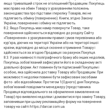
якщо триваліший строк не оголошений Продавцем. Покупець
має право на обмін Товару з урахуванням положень
законодавства про підстави і переліку Товарів, які не
підлягають обміну (поверненню). Книги, згідно Закону
України, поверненню і обміну не підлягають.
8.2. Якщо Покупець має намір повернути Товар, таке
повернення здійснюється відповідно до розділу Сайту
«Повернення» з урахуванням правил і умов перевізника або
кур'єра, діючих на території України або на території іншої
країни, відповідно до місця скоєння отримання Товару і
здійснюється за згодою Продавця і за рахунок Покупця.
8.3. У разі наявності поліграфічного браку або інших недоліків,
Покупець зобов'язаний зафіксувати його в складеному акті
довільної форми. Акт повинен бути підписаний Покупцем і
особою, яка здійснила доставку Товару або Продавцем. При
можливості недоліки повинні бути зафіксовані засобами
фото- або відеозйомки. Протягом 1(Одного) дня Покупець
зобов'язаний повідомити менеджеру (представника
Продавця відповідального за оформлення замовлення на
Товар) про виявлені недоліки і домовитися про заміну Товару,
заповнивши при цьому рекламаційну форму на повернення
товару на сайті https://darcar.com.ua.