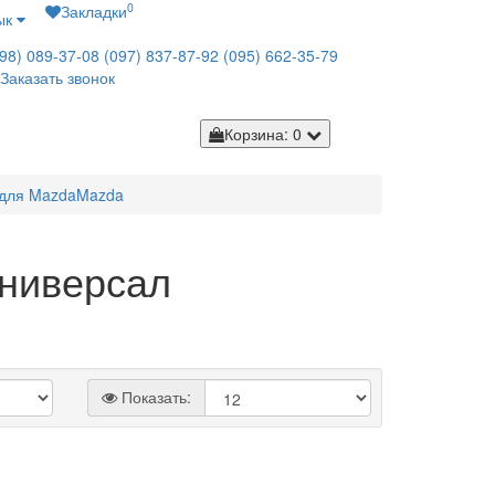
0
Закладки
ык
98) 089-37-08
(097) 837-87-92
(095) 662-35-79
Заказать звонок
Корзина
: 0
 для Mazda
Mazda
Универсал
Показать: