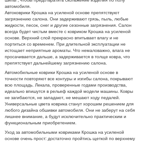
автомобиля.
Автоковрики Крошка на усиленой основе препятствуют
загрязнению салона. Они задерживают грязь, пыль, любые
жидкости, песок, снег и другие сезонные загрязнения. Салон
всегда будет чистым вместе с ковриком Крошка на усиленой
основе. Верхний слой прекрасно впитывает влагу и не
портиться со временем. При длительной эксплуатации не
истощает неприятные ароматы. Что немаловажно, влага не
просачивается дальше, а задерживается в толще ковра, что
препятствует дальнейшему загрязнению салона.
Автомобильные коврики Крошка на усиленой основе в
точности повторяют все контуры и изгибы салона, покрывают
всю площадь. Лекала, проверенные годами производства,
идеально впишутся в рельеф каждой модели машины. Ковры
не загибаются, не западают, не мешают ходу педалей.
Универсальные цвета коврика станут хорошим решением для
любого дизайна обшивки автомобиля. Они не заберут на себя
лишнее внимание, а будут исключительно практическим и
функциональным приобретением.
Уход за автомобильными ковриками Крошка на усиленой
основе очень прост: достаточно пройтись щеткой по верхнему