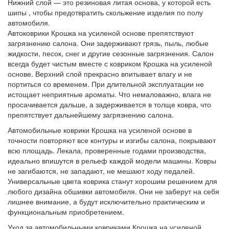
Нижний слой — это резиновая литая основа, у которой есть
шипы , чтобы предотвратить скольжение изделия по полу
автомобиля.
Автоковрики Крошка на усиленой основе препятствуют
загрязнению салона. Они задерживают грязь, пыль, любые
жидкости, песок, снег и другие сезонные загрязнения. Салон
всегда будет чистым вместе с ковриком Крошка на усиленой
основе. Верхний слой прекрасно впитывает влагу и не
портиться со временем. При длительной эксплуатации не
истощает неприятные ароматы. Что немаловажно, влага не
просачивается дальше, а задерживается в толще ковра, что
препятствует дальнейшему загрязнению салона.
Автомобильные коврики Крошка на усиленой основе в
точности повторяют все контуры и изгибы салона, покрывают
всю площадь. Лекала, проверенные годами производства,
идеально впишутся в рельеф каждой модели машины. Ковры
не загибаются, не западают, не мешают ходу педалей.
Универсальные цвета коврика станут хорошим решением для
любого дизайна обшивки автомобиля. Они не заберут на себя
лишнее внимание, а будут исключительно практическим и
функциональным приобретением.
Уход за автомобильными ковриками Крошка на усиленой