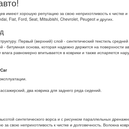
авто!
ев имеют хорошую репутацию за свою неприхотливость к чистке и 
, Fiat, Ford, Seat, Mitsubishi, Chevrolet, Peugeot и других.
рд
руктуру. Первый (верхний) слой - синтетический текстиль средней
ой - битумная основа, которая надежно держится на поверхности 
влага равномерно впитывается в коврики и также испаряется нару
rCar
эксплуатации.
пассажирский, два коврика для заднего ряда сидений.
 высотой синтетического ворса и с рисунком параллельных дренаж
за свою неприхотливость к чистке и долговечность. Волокна ковр