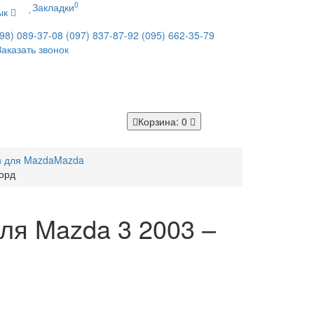
0
Закладки
ык
98) 089-37-08
(097) 837-87-92
(095) 662-35-79
Заказать звонок
Корзина
: 0
и для Mazda
Mazda
корд
для Mazda 3 2003 –