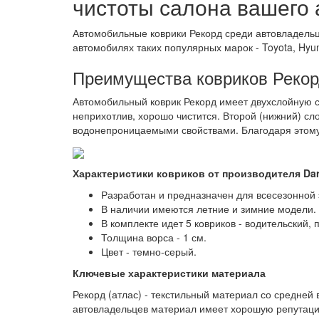
чистоты салона вашего 
Автомобильные коврики Рекорд среди автовладельц
автомобилях таких популярных марок - Toyota, Hyundai
Преимущества ковриков Реко
Автомобильный коврик Рекорд имеет двухслойную ст
неприхотлив, хорошо чистится. Второй (нижний) сл
водонепроницаемыми свойствами. Благодаря этому 
Характеристики ковриков от производителя Da
Разработан и предназначен для всесезонной 
В наличии имеются летние и зимние модели.
В комплекте идет 5 ковриков - водительский, 
Толщина ворса - 1 см.
Цвет - темно-серый.
Ключевые характеристики материала
Рекорд (атлас) - текстильный материал со средней
автовладельцев материал имеет хорошую репутацию 