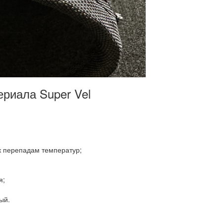
риала Super Vel
к перепадам температур;
я;
ый.