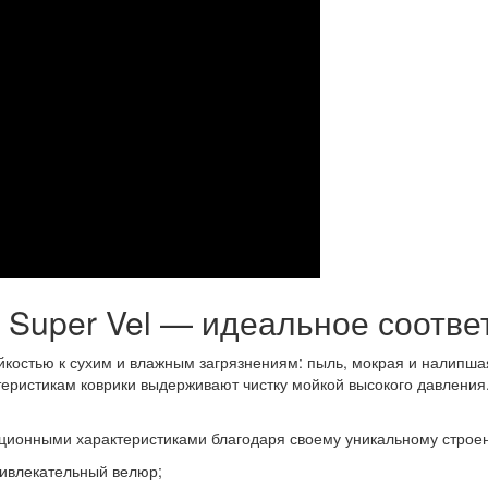
Super Vel — идеальное соответ
остью к сухим и влажным загрязнениям: пыль, мокрая и налипшая г
теристикам коврики выдерживают чистку мойкой высокого давления
ационными характеристиками благодаря своему уникальному строе
ривлекательный велюр;