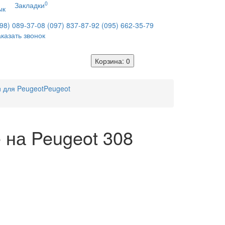
0
Закладки
ык
98) 089-37-08
(097) 837-87-92
(095) 662-35-79
казать звонок
Корзина
: 0
 для Peugeot
Peugeot
 на Peugeot 308