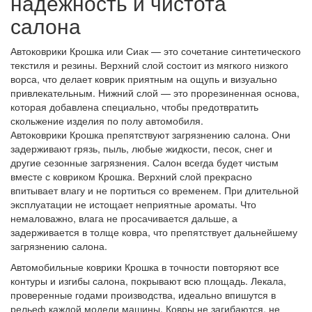
надежность и чистота
салона
Автоковрики Крошка или Сиак — это сочетание синтетического
текстиля и резины. Верхний слой состоит из мягкого низкого
ворса, что делает коврик приятным на ощупь и визуально
привлекательным. Нижний слой — это прорезиненная основа,
которая добавлена специально, чтобы предотвратить
скольжение изделия по полу автомобиля.
Автоковрики Крошка препятствуют загрязнению салона. Они
задерживают грязь, пыль, любые жидкости, песок, снег и
другие сезонные загрязнения. Салон всегда будет чистым
вместе с ковриком Крошка. Верхний слой прекрасно
впитывает влагу и не портиться со временем. При длительной
эксплуатации не истощает неприятные ароматы. Что
немаловажно, влага не просачивается дальше, а
задерживается в толще ковра, что препятствует дальнейшему
загрязнению салона.
Автомобильные коврики Крошка в точности повторяют все
контуры и изгибы салона, покрывают всю площадь. Лекала,
проверенные годами производства, идеально впишутся в
рельеф каждой модели машины. Ковры не загибаются, не