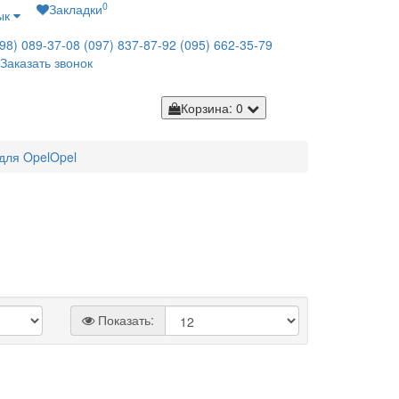
0
Закладки
ык
98) 089-37-08
(097) 837-87-92
(095) 662-35-79
Заказать звонок
Корзина
: 0
для Opel
Opel
Показать: