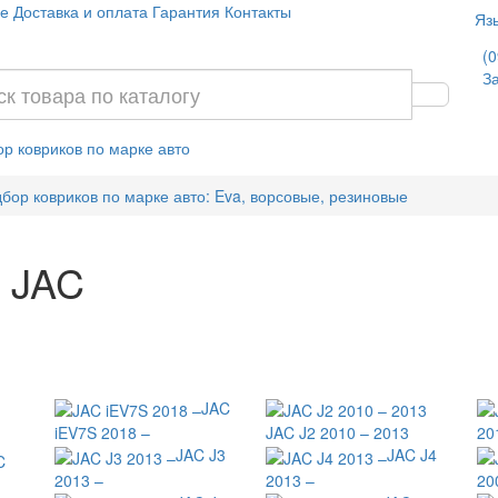
е
Доставка и оплата
Гарантия
Контакты
Яз
(0
За
р ковриков по марке авто
бор ковриков по марке авто: Eva, ворсовые, резиновые
я JAC
JAC
iEV7S 2018 –
JAC J2 2010 – 2013
20
JAC J3
JAC J4
C
2013 –
2013 –
20