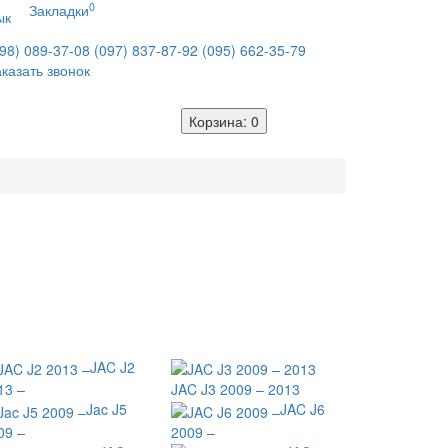
0
Закладки
ык
98) 089-37-08
(097) 837-87-92
(095) 662-35-79
казать звонок
Корзина
: 0
JAC J2
13 –
JAC J3 2009 – 2013
Jac J5
JAC J6
09 –
2009 –