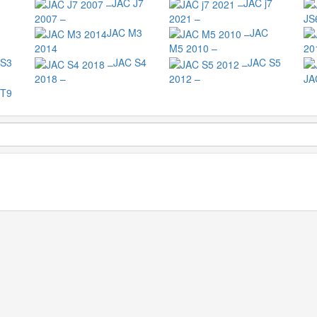
JAC J7
JAC j7
2007 –
2021 –
JS
JAC M3
JAC
2014
M5 2010 –
20
 S3
JAC S4
JAC S5
2018 –
2012 –
JA
 T9