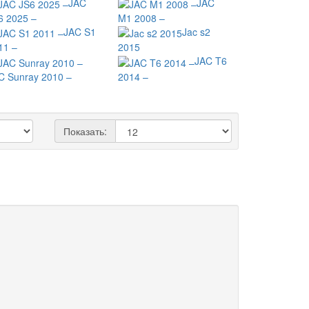
JAC
JAC
6 2025 –
M1 2008 –
JAC S1
Jac s2
11 –
2015
JAC T6
C Sunray 2010 –
2014 –
Показать: