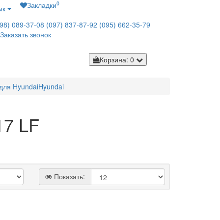
0
Закладки
ык
98) 089-37-08
(097) 837-87-92
(095) 662-35-79
Заказать звонок
Корзина
: 0
для Hyundai
Hyundai
17 LF
Показать: