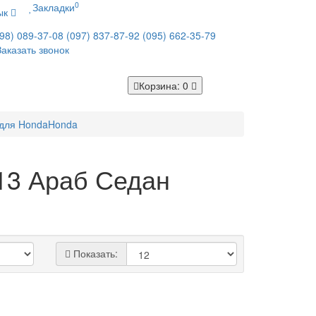
0
Закладки
ык
98) 089-37-08
(097) 837-87-92
(095) 662-35-79
Заказать звонок
Корзина
: 0
 для Honda
Honda
013 Араб Седан
Показать: