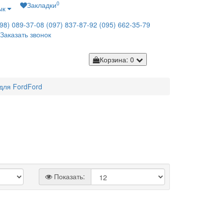
0
Закладки
ык
98) 089-37-08
(097) 837-87-92
(095) 662-35-79
Заказать звонок
Корзина
: 0
для Ford
Ford
Показать: