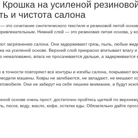
 Крошка на усиленой резиново
ть и чистота салона
 это сочетание синтетического текстиля и резиновой литой основы
привлекательным. Нижний слой — это резиновая литая основа, у ко
ют загрязнению салона. Они задерживают грязь, пыль, любые жидко
ка на усиленой основе. Верхний слой прекрасно впитывает влагу и
о немаловажно, влага не просачивается дальше, а задерживается 
 в точности повторяют все контуры и изгибы салона, покрывают в
 модели машины. Ковры не загибаются, не западают, не мешают хо
томобиля. Они не заберут на себя лишнее внимание, а будут иск
еной основе очень прост: достаточно пройтись щеткой по верхне
ь, песок, воду, масло, кофе, остатки еды. Обязательно дайте прос