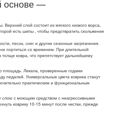
й основе —
. Верхний слой состоит из мягкого низкого ворса,
торой есть шипы , чтобы предотвратить скольжение
сти, песок, снег и другие сезонные загрязнения.
 не портиться со временем. При длительной
в толще ковра, что препятствует дальнейшему
сю площадь. Лекала, проверенные годами
ду педалей. Универсальные цвета коврика станут
лючительно практическим и функциональным
му слою с моющим средством с неагрессивными
охнуть коврику 10-15 минут после чистки, прежде