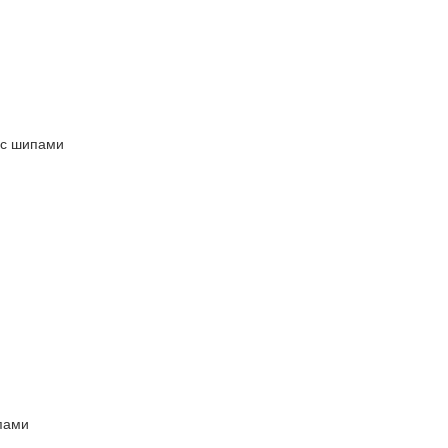
 с шипами
пами