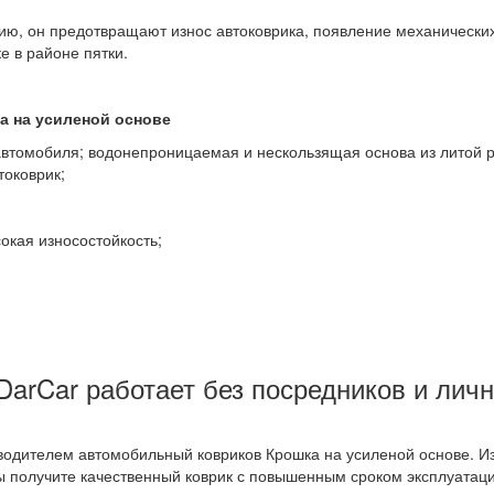
, он предотвращают износ автоковрика, появление механических
е в районе пятки.
а на усиленой основе
втомобиля; водонепроницаемая и нескользящая основа из литой 
токоврик;
окая износостойкость;
arCar работает без посредников и личн
одителем автомобильный ковриков Крошка на усиленой основе. Изг
Вы получите качественный коврик с повышенным сроком эксплуатац