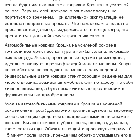
всегда будет чистым вместе с ковриком Крошка на усиленой
основе. Верхний слой прекрасно впитывает влагу и не
портиться со временем. При длительной эксплуатации не
истощает неприятные ароматы. Что немаловажно, влага не
просачивается дальше, а задерживается в толще ковра, что
препятствует дальнейшему загрязнению салона.
Автомобильные коврики Крошка на усиленой основе в
точности повторяют все контуры и изгибы салона, покрывают
всю площадь. Лекала, проверенные годами производства,
идеально впишутся в рельеф каждой модели машины. Ковры
не загибаются, не западают, не мешают ходу педалей.
Универсальные цвета коврика станут хорошим решением для
любого дизайна обшивки автомобиля. Они не заберут на себя
лишнее внимание, а будут исключительно практическим и
функциональным приобретением.
Уход за автомобильными ковриками Крошка на усиленой
основе очень прост: достаточно пройтись щеткой по верхнему
слою с моющим средством с неагрессивными веществами в
составе. Вы легко сможете убрать пыль, песок, воду, масло,
кофе, остатки еды. Обязательно дайте просохнуть коврику 10-
15 минут после чистки, прежде чем обратно укладывать его в