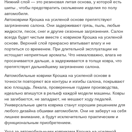
Нижний слой — это резиновая литая основа, у которой есть
шипы , чтобы предотвратить скольжение изделия по полу
автомобиля.
Автоковрики Крошка на усиленой основе препятствуют
загрязнению салона. Они задерживают грязь, пыль, любые
жидкости, песок, снег и другие сезонные загрязнения. Салон
всегда будет чистым вместе с ковриком Крошка на усиленой
основе. Верхний слой прекрасно впитывает влагу и не
портиться со временем. При длительной эксплуатации не
истощает неприятные ароматы. Что немаловажно, влага не
просачивается дальше, а задерживается в толще ковра, что
препятствует дальнейшему загрязнению салона.
Автомобильные коврики Крошка на усиленой основе в
точности повторяют все контуры и изгибы салона, покрывают
всю площадь. Лекала, проверенные годами производства,
идеально впишутся в рельеф каждой модели машины. Ковры
не загибаются, не западают, не мешают ходу педалей.
Универсальные цвета коврика станут хорошим решением для
любого дизайна обшивки автомобиля. Они не заберут на себя
лишнее внимание, а будут исключительно практическим и
функциональным приобретением.
Уход за автомобильными ковриками Крошка на усиленой