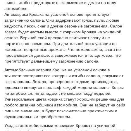
шипы , чтобы предотвратить скольжение изделия по полу
автомобиля.
Автоковрики Крошка на усиленой основе препятствуют
загрязнению салона. Они задерживают грязь, пыль, любые
жидкости, песок, снег и другие сезонные загрязнения. Салон
всегда будет чистым вместе с ковриком Крошка на усиленой
основе. Верхний слой прекрасно впитывает влагу и не
портиться со временем. При длительной эксплуатации не
истощает неприятные ароматы. Что немаловажно, влага не
просачивается дальше, а задерживается в толще ковра, что
препятствует дальнейшему загрязнению салона.
Автомобильные коврики Крошка на усиленой основе в
точности повторяют все контуры и изгибы салона, покрывают
всю площадь. Лекала, проверенные годами производства,
идеально впишутся в рельеф каждой модели машины. Ковры
не загибаются, не западают, не мешают ходу педалей.
Универсальные цвета коврика станут хорошим решением для
любого дизайна обшивки автомобиля. Они не заберут на себя
лишнее внимание, а будут исключительно практическим и
функциональным приобретением.
Уход за автомобильными ковриками Крошка на усиленой