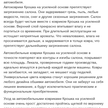
автомобиля.
Автоковрики Крошка на усиленой основе препятствуют
загрязнению салона. Они задерживают грязь, пыль, любые
жидкости, песок, снег и другие сезонные загрязнения. Салон
всегда будет чистым вместе с ковриком Крошка на усиленой
основе. Верхний слой прекрасно впитывает влагу и не
портиться со временем. При длительной эксплуатации не
истощает неприятные ароматы. Что немаловажно, влага не
просачивается дальше, а задерживается в толще ковра, что
препятствует дальнейшему загрязнению салона.
Автомобильные коврики Крошка на усиленой основе в
точности повторяют все контуры и изгибы салона, покрывают
всю площадь. Лекала, проверенные годами производства,
идеально впишутся в рельеф каждой модели машины. Ковры
не загибаются, не западают, не мешают ходу педалей.
Универсальные цвета коврика станут хорошим решением для
любого дизайна обшивки автомобиля. Они не заберут на себя
лишнее внимание, а будут исключительно практическим и
функциональным приобретением.
Уход за автомобильными ковриками Крошка на усиленой
основе очень прост: достаточно пройтись щеткой по верхнему