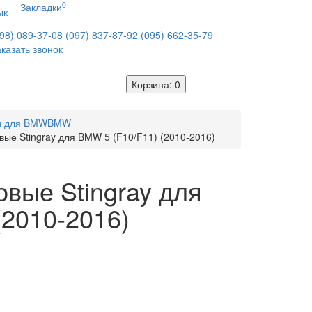
0
Закладки
ык
98) 089-37-08
(097) 837-87-92
(095) 662-35-79
казать звонок
Корзина
: 0
и для BMW
BMW
вые Stingray для BMW 5 (F10/F11) (2010-2016)
овые Stingray для
(2010-2016)