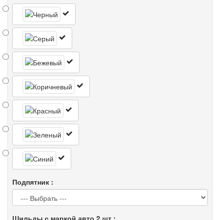
Подпятник :
Шильды с маркой авто 2 шт :