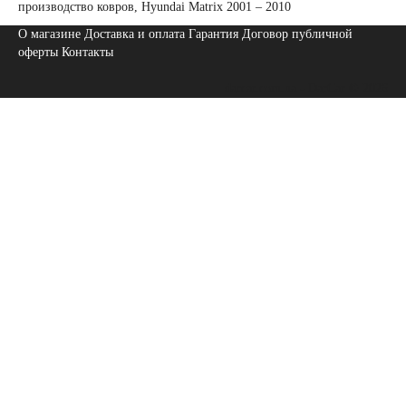
производство ковров
,
Hyundai Matrix 2001 – 2010
О магазине
Доставка и оплата
Гарантия
Договор публичной
оферты
Контакты
darcar.com.ua - DarCar © 2026