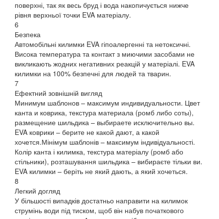
поверхні, так як весь бруд і вода накопичується нижче
рівня верхньої точки EVA матеріалу.
6
Безпека
Автомобільні килимки EVA гіпоалергенні та нетоксичні.
Висока температура та контакт з миючими засобами не
викликають жодних негативних реакцій у матеріалі. EVA
килимки на 100% безпечні для людей та тварин.
7
Ефектний зовнішній вигляд
Минимум шаблонов – максимум индивидуальности. Цвет
канта и коврика, текстура материала (ромб либо соты),
размещение шильдика – выбираете исключительно вы.
EVA коврики – берите не какой дают, а какой
хочется.Мінімум шаблонів – максимум індивідуальності.
Колір канта і килимка, текстура матеріалу (ромб або
стільники), розташування шильдика – вибираєте тільки ви.
EVA килимки – беріть не який дають, а який хочеться.
8
Легкий догляд
У більшості випадків достатньо направити на килимок
струмінь води під тиском, щоб він набув початкового