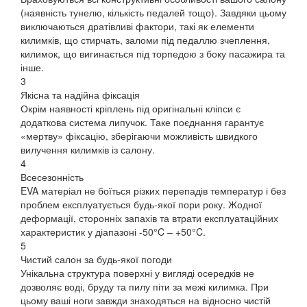
(наявність тунелю, кількість педалей тощо). Завдяки цьому
виключаються дратівливі фактори, такі як елементи
килимків, що стирчать, заломи під педаллю зчеплення,
килимок, що вигинається під торпедою з боку пасажира та
інше.
3
Якісна та надійна фіксація
Окрім наявності кріплень під оригінальні кліпси є
додаткова система липучок. Таке поєднання гарантує
«мертву» фіксацію, зберігаючи можливість швидкого
вилучення килимків із салону.
4
Всесезонність
EVA матеріал не боїться різких перепадів температур і без
проблем експлуатується будь-якої пори року. Жодної
деформації, сторонніх запахів та втрати експлуатаційних
характеристик у діапазоні -50°C – +50°C.
5
Чистий салон за будь-якої погоди
Унікальна структура поверхні у вигляді осередків не
дозволяє воді, бруду та пилу піти за межі килимка. При
цьому ваші ноги завжди знаходяться на відносно чистій