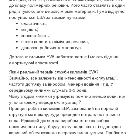
до класу полімерних речовин. Його часто ставлять в один
ряд із гумою, але це зовсім різні матеріали. Гума відчутно
поступається ЕВА за такими пунктами:
еластичність;
міцність;
зносостійкість;
вплив вологи та хімічних речовин;
діапазон робочих температур.
До того ж килимки EVA набагато легше і мають відмінні
амортизуючі властивості.
Який реальний термін служби килимків EVA?
Звичайно, все залежить від інтенсивності експлуатації,
частоти догляду за виробом, манери водіння і т.д. У
середньому килимки служать 3-5 років.
Чому згодом килимки утримують помітно менше води, ніж
у початковому періоді експлуатації?
Принцип роботи килимків ЕВА заснований на пористій
структурі матеріалу, куди природно потрапляє не лише
вода. Рідкісний догляд за виробом тягне за собою
накопичення пилу, бруду, піску на дні «сот» і відповідно
корисний об'єм кожного осередку зменшується. Проблема