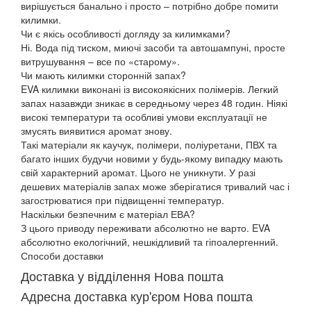
вирішується банально і просто – потрібно добре помити
килимки.
Чи є якісь особливості догляду за килимками?
Ні. Вода під тиском, миючі засоби та автошампуні, просте
витрушування – все по «старому».
Чи мають килимки сторонній запах?
EVA килимки виконані із високоякісних полімерів. Легкий
запах назавжди зникає в середньому через 48 годин. Ніякі
високі температури та особливі умови експлуатації не
змусять виявитися аромат знову.
Такі матеріали як каучук, полімери, поліуретани, ПВХ та
багато інших будучи новими у будь-якому випадку мають
свій характерний аромат. Цього не уникнути. У разі
дешевих матеріалів запах може зберігатися тривалий час і
загострюватися при підвищенні температур.
Наскільки безпечним є матеріал ЕВА?
З цього приводу переживати абсолютно не варто. EVA
абсолютно екологічний, нешкідливий та гіпоалергенний.
Способи доставки
Доставка у відділення Нова пошта
Адресна доставка кур'єром Нова пошта