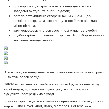
при виробництві враховується кожна деталь і всі
заводські виступи та вирізи підлоги;
лекало автокилимків створені таким чином, щоб
повністю покривати всю площу, а особливо вразливі
місця підлоги;
килимок оформляється логотипом марки автомобіля;
надійне кріплення килимка гарантує його збереження та
виключає випадковий з'їзд.
Всесезонні, гіпоалергенні та непромокаючі актокилимки Грумз
— чистий салон завжди!
Darcar виготовляє автомобільні килимки Грумз на власному
виробництві, що гарантує підвищену якість товару та
відсутність посередників в угоді.
Грумз використовується в машинах преміального класу різних
марок: Land Rover, Audi, BMW, Mercedes, Porsche та інші.