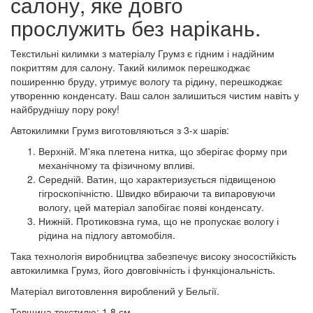
салону, яке довго
прослужить без нарікань.
Текстильні килимки з матеріалу Грумз є гідним і надійним
покриттям для салону. Такий килимок перешкоджає
поширенню бруду, утримує вологу та рідину, перешкоджає
утворенню конденсату. Ваш салон залишиться чистим навіть у
найбруднішу пору року!
Автокилимки Грумз виготовляються з 3-х шарів:
Верхній. М'яка плетена нитка, що зберігає форму при
механічному та фізичному впливі.
Середній. Ватин, що характеризується підвищеною
гігроскопічністю. Швидко вбираючи та випаровуючи
вологу, цей матеріал запобігає появі конденсату.
Нижній. Протиковзна гума, що не пропускає вологу і
рідина на підлогу автомобіля.
Така технологія виробництва забезпечує високу зносостійкість
автокилимка Грумз, його довговічність і функціональність.
Матеріал виготовлення вироблений у Бельгії.
Товщина текстилю: 1,8 см.