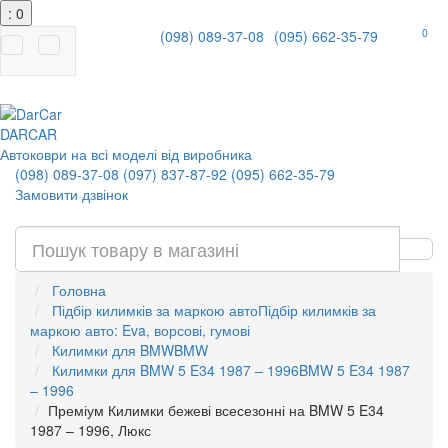
: 0
0
(098) 089-37-08
(095) 662-35-79
|
DAR
CAR
Автоковри на всі моделі від виробника
(098) 089-37-08
(097) 837-87-92
(095) 662-35-79
Замовити дзвінок
Головна
Підбір килимків за маркою авто
Підбір килимків за
маркою авто: Eva, ворсові, гумові
Килимки для BMW
BMW
Килимки для BMW 5 E34 1987 – 1996
BMW 5 E34 1987
– 1996
Преміум Килимки бежеві всесезонні на BMW 5 E34
1987 – 1996, Люкс