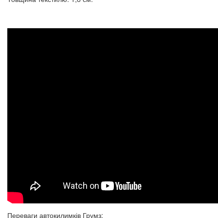
Переваги автокилимків Грумз: