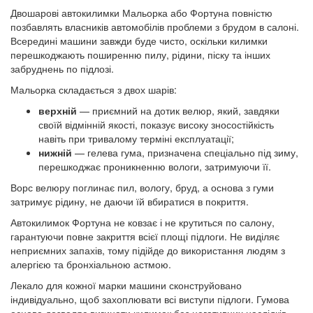
Двошарові автокилимки Мальорка або Фортуна повністю
позбавлять власників автомобілів проблеми з брудом в салоні.
Всередині машини завжди буде чисто, оскільки килимки
перешкоджають поширенню пилу, рідини, піску та інших
забруднень по підлозі.
Мальорка складається з двох шарів:
верхній
— приємний на дотик велюр, який, завдяки
своїй відмінній якості, показує високу зносостійкість
навіть при тривалому терміні експлуатації;
нижній
— гелева гума, призначена спеціально під зиму,
перешкоджає проникненню вологи, затримуючи її.
Ворс велюру поглинає пил, вологу, бруд, а основа з гуми
затримує рідину, не даючи їй вбиратися в покриття.
Автокилимок Фортуна не ковзає і не крутиться по салону,
гарантуючи повне закриття всієї площі підлоги. Не виділяє
неприємних запахів, тому підійде до використання людям з
алергією та бронхіальною астмою.
Лекало для кожної марки машини сконструйовано
індивідуально, щоб захоплювати всі виступи підлоги. Гумова