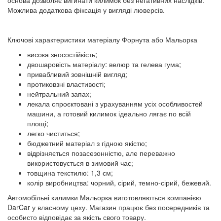
основа дозволяє вигинати килимок без негативних наслідків.
Можлива додаткова фіксація у вигляді люверсів.
Ключові характеристики матеріалу Форнута або Мальорка
висока зносостійкість;
двошаровість матеріалу: велюр та гелева гума;
привабливий зовнішній вигляд;
протиковзні властивості;
нейтральний запах;
лекала спроєктовані з урахуванням усіх особливостей
машини, а готовий килимок ідеально лягає по всій
площі;
легко чиститься;
бюджетний матеріал з гідною якістю;
відрізняється позасезонністю, але переважно
використовується в зимовий час;
товщина текстилю: 1,3 см;
колір виробництва: чорний, сірий, темно-сірий, бежевий.
Автомобільні килимки Мальорка виготовляються компанією
DarCar у власному цеху. Магазин працює без посередників та
особисто відповідає за якість свого товару.