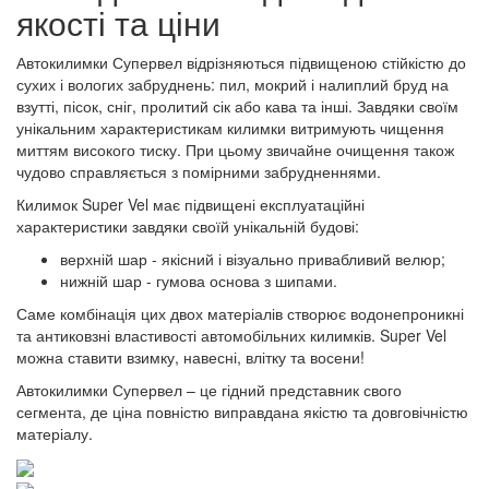
якості та ціни
Автокилимки Супервел відрізняються підвищеною стійкістю до
сухих і вологих забруднень: пил, мокрий і налиплий бруд на
взутті, пісок, сніг, пролитий сік або кава та інші. Завдяки своїм
унікальним характеристикам килимки витримують чищення
миттям високого тиску. При цьому звичайне очищення також
чудово справляється з помірними забрудненнями.
Килимок Super Vel має підвищені експлуатаційні
характеристики завдяки своїй унікальній будові:
верхній шар - якісний і візуально привабливий велюр;
нижній шар - гумова основа з шипами.
Саме комбінація цих двох матеріалів створює водонепроникні
та антиковзні властивості автомобільних килимків. Super Vel
можна ставити взимку, навесні, влітку та восени!
Автокилимки Супервел – це гідний представник свого
сегмента, де ціна повністю виправдана якістю та довговічністю
матеріалу.