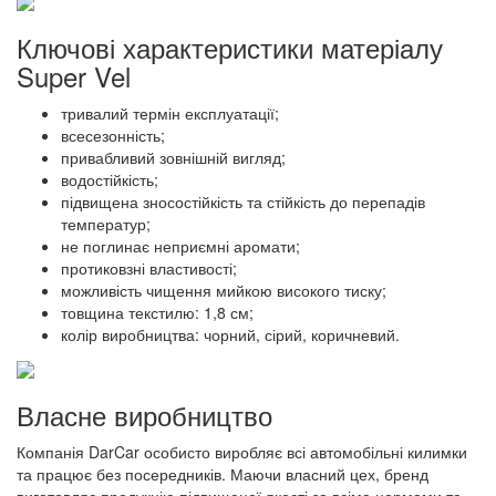
Ключові характеристики матеріалу
Super Vel
тривалий термін експлуатації;
всесезонність;
привабливий зовнішній вигляд;
водостійкість;
підвищена зносостійкість та стійкість до перепадів
температур;
не поглинає неприємні аромати;
протиковзні властивості;
можливість чищення мийкою високого тиску;
товщина текстилю: 1,8 см;
колір виробництва: чорний, сірий, коричневий.
Власне виробництво
Компанія DarCar особисто виробляє всі автомобільні килимки
та працює без посередників. Маючи власний цех, бренд
виготовляє продукцію підвищеної якості за всіма нормами та