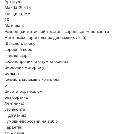
Артикул:
Mazda-20413
Товщина, мм:
10
Матеріал:
Рекорд (синтетичний текстиль середньої жорсткості з
малюнком паралельних дренажних ліній)
Щільність ворсу:
середній ворс
Нижній шар:
водонепроникна бітумна основа
Виробник матеріалу:
Бельгія
Кількість килимів в комплекті:
5
Висота бортика, см:
без бортика
Лентяйка:
уточнюйте
Підп'ятник:
Гумовий/ворсовий на вибір
Гарантія:
12 місяців