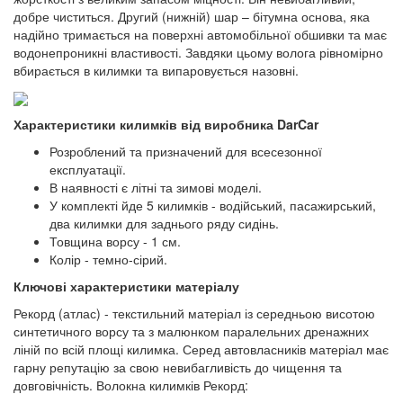
добре чиститься. Другий (нижній) шар – бітумна основа, яка
надійно тримається на поверхні автомобільної обшивки та має
водонепроникні властивості. Завдяки цьому волога рівномірно
вбирається в килимки та випаровується назовні.
Характеристики килимків від виробника DarCar
Розроблений та призначений для всесезонної
експлуатації.
В наявності є літні та зимові моделі.
У комплекті йде 5 килимків - водійський, пасажирський,
два килимки для заднього ряду сидінь.
Товщина ворсу - 1 см.
Колір - темно-сірий.
Ключові характеристики матеріалу
Рекорд (атлас) - текстильний матеріал із середньою висотою
синтетичного ворсу та з малюнком паралельних дренажних
ліній по всій площі килимка. Серед автовласників матеріал має
гарну репутацію за свою невибагливість до чищення та
довговічність. Волокна килимків Рекорд: