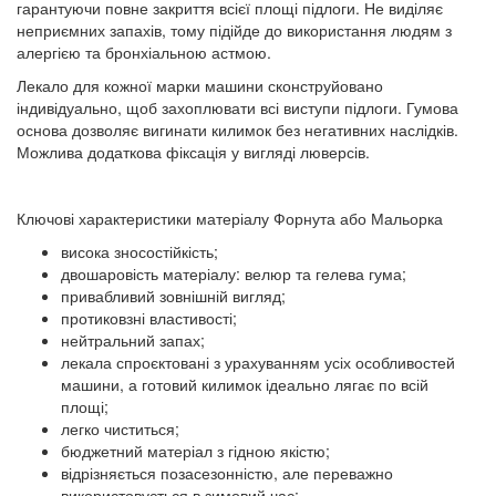
гарантуючи повне закриття всієї площі підлоги. Не виділяє
неприємних запахів, тому підійде до використання людям з
алергією та бронхіальною астмою.
Лекало для кожної марки машини сконструйовано
індивідуально, щоб захоплювати всі виступи підлоги. Гумова
основа дозволяє вигинати килимок без негативних наслідків.
Можлива додаткова фіксація у вигляді люверсів.
Ключові характеристики матеріалу Форнута або Мальорка
висока зносостійкість;
двошаровість матеріалу: велюр та гелева гума;
привабливий зовнішній вигляд;
протиковзні властивості;
нейтральний запах;
лекала спроєктовані з урахуванням усіх особливостей
машини, а готовий килимок ідеально лягає по всій
площі;
легко чиститься;
бюджетний матеріал з гідною якістю;
відрізняється позасезонністю, але переважно
використовується в зимовий час;