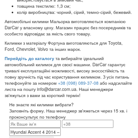
товщина текстилю: 1,3 см;
колір виробництва: чорний, сірий, темно-сірий, бежевий.
Автомобільні килимки Мальорка виготовляються компанією
DarCar у власному цеху. Магазин працює без посередників та
особисто відповідає за якість свого товару.
Килимки з матеріалу Фортуна виготовляються для Toyota,
Ford, Chevrolet, Volvo та інших марок.
Перейдіть до каталогу
та вибирайте ідеальний
автомобільний килимок для своєї машини. DarCar гарантує
тривалі експлуатаційні можливості, високу зносостійкість та
повну зручність під час користування килимком. З усіх питань
телефонуйте за номером
+38 (098) 089-37-08
або надсилайте
листа на пошту info@darcar.com.ua. Наші менеджери
зв'яжуться з вами за короткий термін!
Не знаєте які килимки вибрати?
Заповніть форму. Наш менеджер зв'яжеться через 15 хв. і
проконсультує по телефону