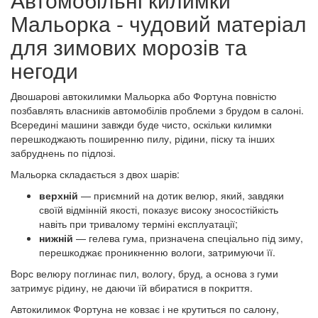
Мальорка - чудовий матеріал
для зимових морозів та
негоди
Двошарові автокилимки Мальорка або Фортуна повністю
позбавлять власників автомобілів проблеми з брудом в салоні.
Всередині машини завжди буде чисто, оскільки килимки
перешкоджають поширенню пилу, рідини, піску та інших
забруднень по підлозі.
Мальорка складається з двох шарів:
верхній
— приємний на дотик велюр, який, завдяки
своїй відмінній якості, показує високу зносостійкість
навіть при тривалому терміні експлуатації;
нижній
— гелева гума, призначена спеціально під зиму,
перешкоджає проникненню вологи, затримуючи її.
Ворс велюру поглинає пил, вологу, бруд, а основа з гуми
затримує рідину, не даючи їй вбиратися в покриття.
Автокилимок Фортуна не ковзає і не крутиться по салону,