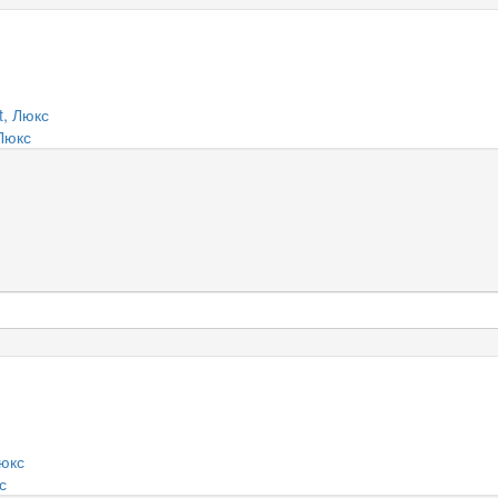
 Люкс
с