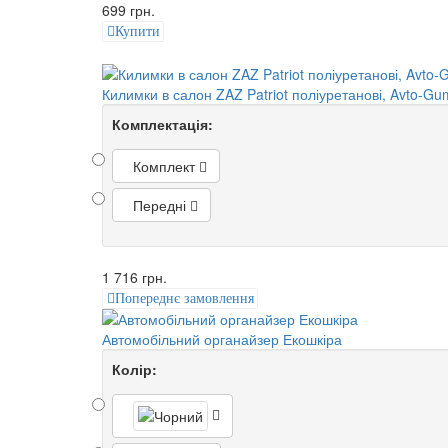
699 грн.
Купити
Килимки в салон ZAZ Patriot поліуретанові, Avto-G
Комплектація:
Комплект
Передні
1 716 грн.
Попереднє замовлення
Автомобільний органайзер Екошкіра
Колір: