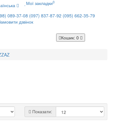
0
Мої закладки
аїнська
98) 089-37-08
(097) 837-87-92
(095) 662-35-79
Замовити дзвінок
Кошик
: 0
Z
ZAZ
Показати: