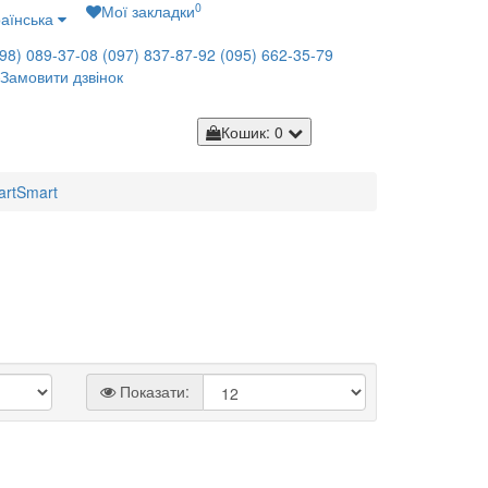
0
Мої закладки
аїнська
98) 089-37-08
(097) 837-87-92
(095) 662-35-79
Замовити дзвінок
Кошик
: 0
art
Smart
Показати: