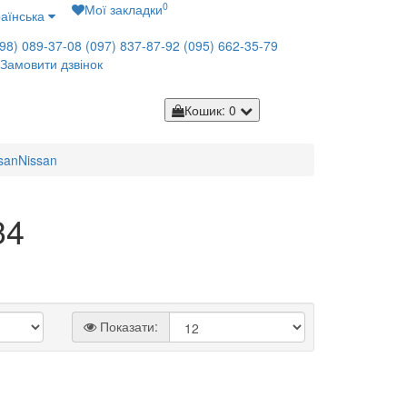
0
Мої закладки
аїнська
98) 089-37-08
(097) 837-87-92
(095) 662-35-79
Замовити дзвінок
Кошик
: 0
san
Nissan
34
Показати: