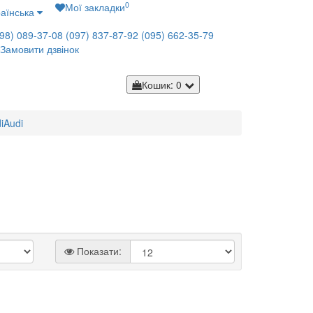
0
Мої закладки
аїнська
98) 089-37-08
(097) 837-87-92
(095) 662-35-79
Замовити дзвінок
Кошик
: 0
i
Audi
2
Показати: