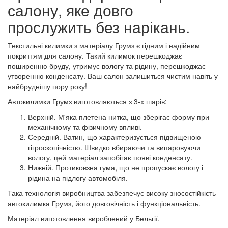
салону, яке довго
прослужить без нарікань.
Текстильні килимки з матеріалу Грумз є гідним і надійним
покриттям для салону. Такий килимок перешкоджає
поширенню бруду, утримує вологу та рідину, перешкоджає
утворенню конденсату. Ваш салон залишиться чистим навіть у
найбруднішу пору року!
Автокилимки Грумз виготовляються з 3-х шарів:
Верхній. М'яка плетена нитка, що зберігає форму при
механічному та фізичному впливі.
Середній. Ватин, що характеризується підвищеною
гігроскопічністю. Швидко вбираючи та випаровуючи
вологу, цей матеріал запобігає появі конденсату.
Нижній. Протиковзна гума, що не пропускає вологу і
рідина на підлогу автомобіля.
Така технологія виробництва забезпечує високу зносостійкість
автокилимка Грумз, його довговічність і функціональність.
Матеріал виготовлення вироблений у Бельгії.