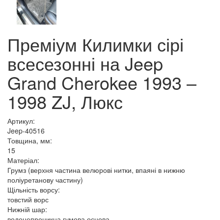
Преміум Килимки сірі
всесезонні на Jeep
Grand Cherokee 1993 –
1998 ZJ, Люкс
Артикул:
Jeep-40516
Товщина, мм:
15
Матеріал:
Грумз (верхня частина велюрові нитки, впаяні в нижню
поліуретанову частину)
Щільність ворсу:
товстий ворс
Нижній шар:
водонепроникна гумова основа