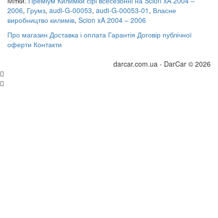
Мітки:
Преміум Килимки сірі всесезонні на Scion xA 2004 –
2006
,
Грумз
,
audi-G-00053
,
audi-G-00053-01
,
Власне
виробництво килимів
,
Scion xA 2004 – 2006
Про магазин
Доставка і оплата
Гарантія
Договір публічної
оферти
Контакти
darcar.com.ua - DarCar © 2026