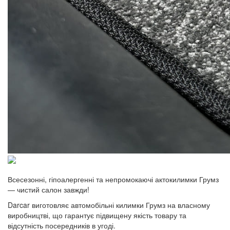
Всесезонні, гіпоалергенні та непромокаючі актокилимки Грумз
— чистий салон завжди!
Darcar виготовляє автомобільні килимки Грумз на власному
виробництві, що гарантує підвищену якість товару та
відсутність посередників в угоді.