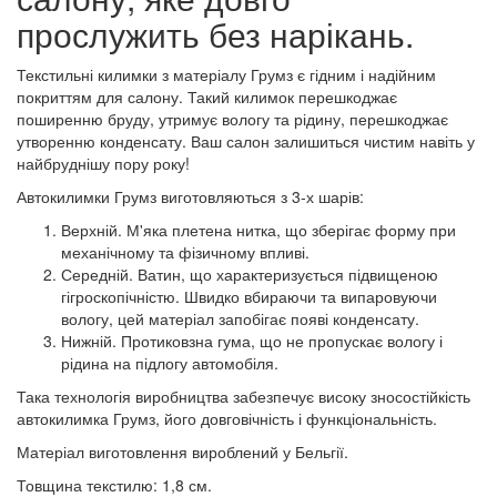
прослужить без нарікань.
Текстильні килимки з матеріалу Грумз є гідним і надійним
покриттям для салону. Такий килимок перешкоджає
поширенню бруду, утримує вологу та рідину, перешкоджає
утворенню конденсату. Ваш салон залишиться чистим навіть у
найбруднішу пору року!
Автокилимки Грумз виготовляються з 3-х шарів:
Верхній. М'яка плетена нитка, що зберігає форму при
механічному та фізичному впливі.
Середній. Ватин, що характеризується підвищеною
гігроскопічністю. Швидко вбираючи та випаровуючи
вологу, цей матеріал запобігає появі конденсату.
Нижній. Протиковзна гума, що не пропускає вологу і
рідина на підлогу автомобіля.
Така технологія виробництва забезпечує високу зносостійкість
автокилимка Грумз, його довговічність і функціональність.
Матеріал виготовлення вироблений у Бельгії.
Товщина текстилю: 1,8 см.