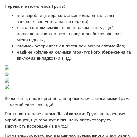
Переваги автокилимків Грумз:
при виробництві враховується кожна деталь і всі
заводські виступи та вирізи підлоги;
лекало автокилимків створені таким чином, щоб
повністю покривати всю площу, а особливо вразливі
місця підлоги;
килимок оформляється логотипом марки автомобіля;
надійне кріплення килимка гарантує його збереження та
виключає випадковий з'їзд.
Всесезонні, гіпоалергенні та непромокаючі актокилимки Грумз
— чистий салон завжди!
Darcar виготовляє автомобільні килимки Грумз на власному
виробництві, що гарантує підвищену якість товару та
відсутність посередників в угоді.
Грумз використовується в машинах преміального класу різних