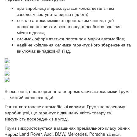
при виробництві враховується кожна деталь і всі
заводські виступи та вирізи підлоги;
лекало автокилимків створені таким чином, щоб
повністю покривати всю площу, а особливо вразливі
місця підлоги;
килимок оформляється логотипом марки автомобіля;
надійне кріплення килимка гарантує його збереження та
виключає випадковий з'їзд.
Всесезонні, гіпоалергенні та непромокаючі актокилимки Грумз
— чистий салон завжди!
Darcar виготовляє автомобільні килимки Грумз на власному
виробництві, що гарантує підвищену якість товару та
відсутність посередників в угоді.
Грумз використовується в машинах преміального класу різних
марок: Land Rover, Audi, BMW, Mercedes, Porsche та інші.