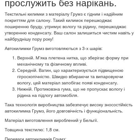
прослужить без нарікань.
Текстильні килимки з матеріалу Грумз є гідним і надійним
покриттям для салону. Такий килимок перешкоджає
поширенню бруду, утримує вологу та рідину, перешкоджає
утворенню конденсату. Ваш салон залишиться чистим навіть у
найбруднішу пору року!
Автокилимки Грумз виготовляються з 3-х шарів:
Верхній. М'яка плетена нитка, що зберігає форму при
механічному та фізичному впливі.
Середній. Ватин, що характеризується підвищеною
гігроскопічністю. Швидко вбираючи та випаровуючи
вологу, цей матеріал запобігає появі конденсату.
Нижній. Протиковзна гума, що не пропускає вологу і
рідина на підлогу автомобіля.
Така технологія виробництва забезпечує високу зносостійкість
автокилимка Грумз, його довговічність і функціональність.
Матеріал виготовлення вироблений у Бельгії.
Товщина текстилю: 1,8 см.
Переваги автокилимків Грумз: