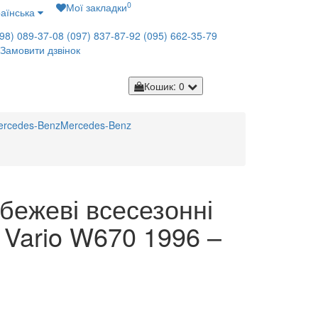
0
Мої закладки
аїнська
98) 089-37-08
(097) 837-87-92
(095) 662-35-79
Замовити дзвінок
Кошик
: 0
ercedes-Benz
Mercedes-Benz
бежеві всесезонні
 Vario W670 1996 –