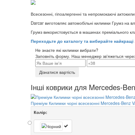
Всесезонні, гіпоалергенні та непромокаючі актокил
Darcar виготовляє автомобільні килимки Грумз на вла
Грумз використовується в машинах преміального клас
Переходьте до каталогу та вибирайте найкращі 
Не знаєте які килимки вибрати?
Заповніть форму. Наш менеджер зв'яжеться через 
Дізнатися вартість
Інші коврики для Mercedes-Ben
Преміум Килимки чорні всесезонні Mercedes-Benz V
Колір: