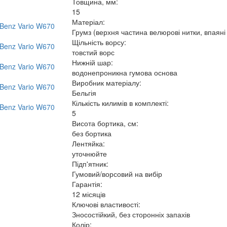
Товщина, мм:
15
Матеріал:
Грумз (верхня частина велюрові нитки, впаяні
Щільність ворсу:
товстий ворс
Нижній шар:
водонепроникна гумова основа
Виробник матеріалу:
Бельгія
Кількість килимів в комплекті:
5
Висота бортика, см:
без бортика
Лентяйка:
уточнюйте
Підп'ятник:
Гумовий/ворсовий на вибір
Гарантія:
12 місяців
Ключові властивості:
Зносостійкий, без сторонніх запахів
Колір: