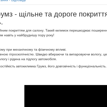
умз - щільне та дороге покриття
.
адійним покриттям для салону. Такий килимок перешкоджає поширен
м навіть у найбруднішу пору року!
рму при механічному та фізичному впливі.
еною гігроскопічністю. Швидко вбираючи та випаровуючи вологу, цей
огу і рідина на підлогу автомобіля.
стійкість автокилимка Грумз, його довговічність і функціональність.