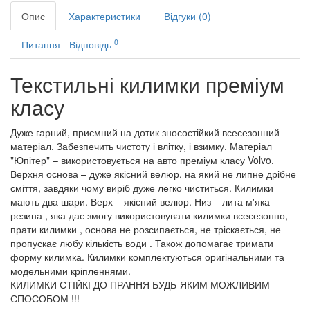
Опис
Характеристики
Відгуки (0)
0
Питання - Відповідь
Текстильні килимки преміум
класу
Дуже гарний, приємний на дотик зносостійкий всесезонний
матеріал. Забезпечить чистоту і влітку, і взимку. Матеріал
"Юпітер" – використовується на авто преміум класу Volvo.
Верхня основа – дуже якісний велюр, на який не липне дрібне
сміття, завдяки чому виріб дуже легко чиститься. Килимки
мають два шари. Верх – якісний велюр. Низ – лита м'яка
резина , яка дає змогу використовувати килимки всесезонно,
прати килимки , основа не розсипається, не тріскається, не
пропускає любу кількість води . Також допомагає тримати
форму килимка. Килимки комплектуються оригінальними та
модельними кріпленнями.
КИЛИМКИ СТІЙКІ ДО ПРАННЯ БУДЬ-ЯКИМ МОЖЛИВИМ
СПОСОБОМ !!!