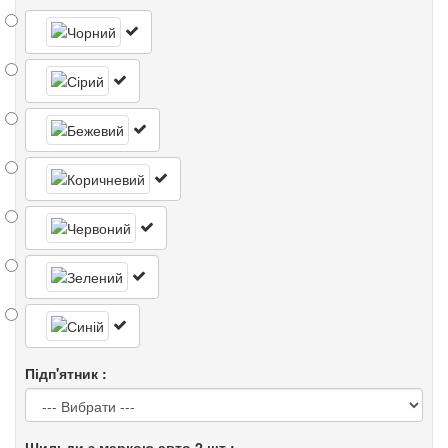
Підп'ятник :
Шильди з маркою авто 2 шт :