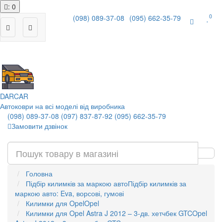
: 0
0
(098) 089-37-08
(095) 662-35-79
|
DAR
CAR
Автоковри на всі моделі від виробника
(098) 089-37-08
(097) 837-87-92
(095) 662-35-79
Замовити дзвінок
Головна
Підбір килимків за маркою авто
Підбір килимків за
маркою авто: Eva, ворсові, гумові
Килимки для Opel
Opel
Килимки для Opel Astra J 2012 – 3-дв. хетчбек GTC
Opel