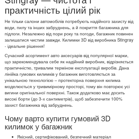
практичність цілий рік
Не тільки салони автомобілів потребують надійного захисту від
води, пилу та інших забруднень, а й покриття багажника для
підлоги. Незалежно від пори року та погоди, багажник повинен
залишатися чистим завжди. Килимки 3D від виробника Stingray
- ідеальне рішення!
Сучасний асортимент авто аксесуарів від популярної марки,
що зарекомендувала себе як надійний виробник, відрізняється
практичністю, тривалим терміном експлуатації виробів. Дана
лінійка гумових килимків у багажник виготовляється за
унікальною технологією – протекторна поверхня килима
моделюється у тривимірному просторі, тому він повторює усі
вигини оригінальної поверхні. Також додатково має досить
високі борти (до 3-х сантиметрів), щоб забезпечити 100%
захист багажника від забруднень.
Чому варто купити гумовий 3D
килимок у багажник
Якісний, сертифікований, безпечний матеріал