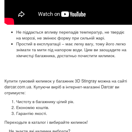
Не піддається впливу перепадів температур, не твердіє
на морозі, не змінює форму при сильній жарі.
Простий в експлуатації – має легку вагу, тому його легко
знімати та мити під напором води. Цим ви заощадите на
хімчистці багажника, достатньо почистити килимок.
Купити гумовий килимок у багажник 3D Stingray можна на сайті
darcar.com.ua. Купуючи виріб в інтернет-магазині Darcar ви
отримуєте:
Чистоту в багажнику цілий рік.
Економію коштів.
Гарантію якості.
Переходьте в каталог і вибирайте килимок!
Не знаєте які килимки вибрати?